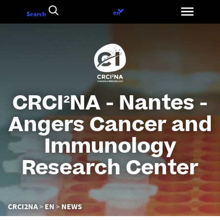
Go
Language
en
Search
to
choice
content
CRCI²NA - Nantes -
Angers Cancer and
Immunology
Research Center
You
CRCI2NA
EN
NEWS
are