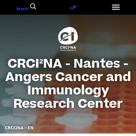
Aller
Language
en
Search
au
choice
contenu
CRCI²NA - Nantes -
Angers Cancer and
Immunology
Research Center
Vous
CRCI2NA
EN
êtes